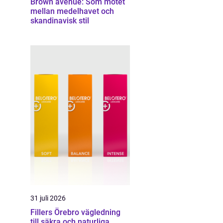
Brown avenue: Som mötet
mellan medelhavet och
skandinavisk stil
31 juli 2026
Fillers Örebro vägledning
till säkra och naturliga