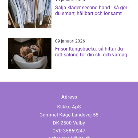
Sälja kläder second hand - så gör
du smart, hållbart och lönsamt
09 januari 2026
Frisör Kungsbacka: så hittar du
rätt salong för din stil och vardag
Adress