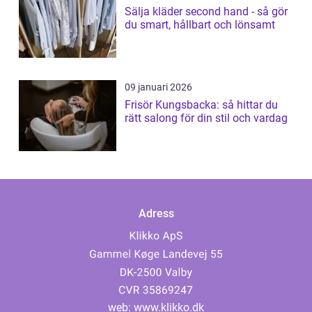
Sälja kläder second hand - så gör
du smart, hållbart och lönsamt
09 januari 2026
Frisör Kungsbacka: så hittar du
rätt salong för din stil och vardag
Adress
web:
www.klikko.dk