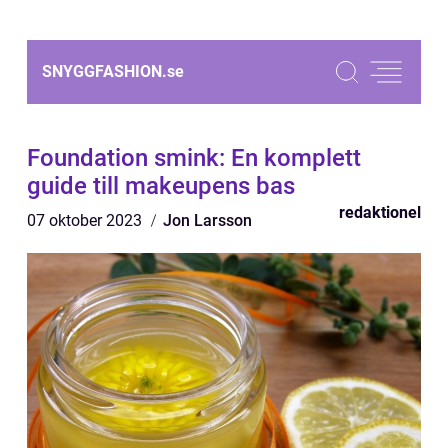
SNYGGFASHION.
se
Foundation smink: En komplett
guide till makeupens bas
redaktionel
07 oktober 2023
Jon Larsson