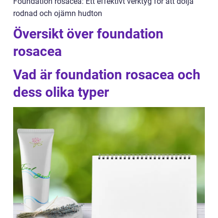
Foundation rosacea: Ett effektivt verktyg för att dölja
rodnad och ojämn hudton
Översikt över foundation
rosacea
Vad är foundation rosacea och
dess olika typer