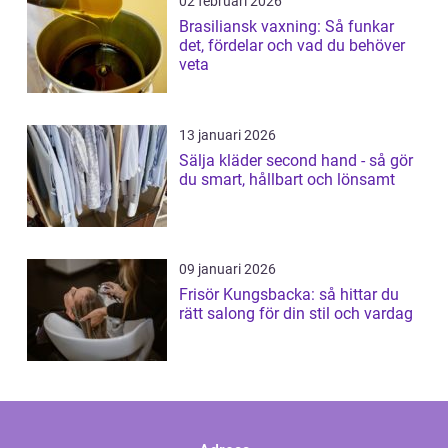
02 februari 2026
Brasiliansk vaxning: Så funkar
det, fördelar och vad du behöver
veta
13 januari 2026
Sälja kläder second hand - så gör
du smart, hållbart och lönsamt
09 januari 2026
Frisör Kungsbacka: så hittar du
rätt salong för din stil och vardag