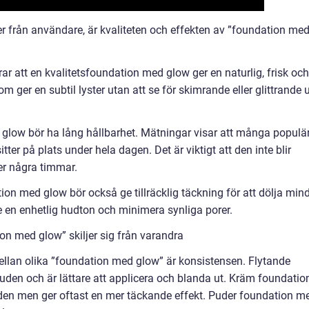
r från användare, är kvaliteten och effekten av ”foundation me
r att en kvalitetsfoundation med glow ger en naturlig, frisk och
m ger en subtil lyster utan att se för skimrande eller glittrande 
 glow bör ha lång hållbarhet. Mätningar visar att många populä
er på plats under hela dagen. Det är viktigt att den inte blir
ter några timmar.
ion med glow bör också ge tillräcklig täckning för att dölja min
 en enhetlig hudton och minimera synliga porer.
on med glow” skiljer sig från varandra
ellan olika ”foundation med glow” är konsistensen. Flytande
huden och är lättare att applicera och blanda ut. Kräm foundatio
den men ger oftast en mer täckande effekt. Puder foundation m