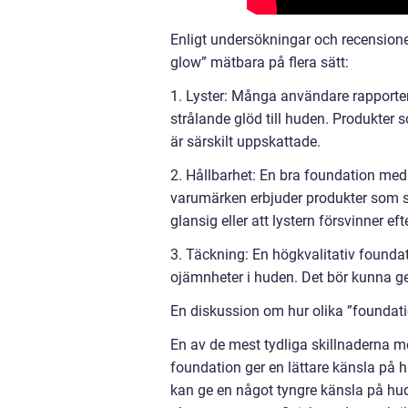
Enligt undersökningar och recensione
glow” mätbara på flera sätt:
1. Lyster: Många användare rapportera
strålande glöd till huden. Produkter so
är särskilt uppskattade.
2. Hållbarhet: En bra foundation med
varumärken erbjuder produkter som sitt
glansig eller att lystern försvinner ef
3. Täckning: En högkvalitativ foundat
ojämnheter i huden. Det bör kunna ge
En diskussion om hur olika ”foundati
En av de mest tydliga skillnaderna m
foundation ger en lättare känsla på 
kan ge en något tyngre känsla på hu