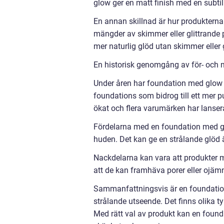
glow ger en matt finish med en subtil 
En annan skillnad är hur produkterna
mängder av skimmer eller glittrande p
mer naturlig glöd utan skimmer eller g
En historisk genomgång av för- och 
Under åren har foundation med glow u
foundations som bidrog till ett mer p
ökat och flera varumärken har lanserat
Fördelarna med en foundation med gl
huden. Det kan ge en strålande glöd äv
Nackdelarna kan vara att produkter m
att de kan framhäva porer eller ojämn
Sammanfattningsvis är en foundation 
strålande utseende. Det finns olika t
Med rätt val av produkt kan en found