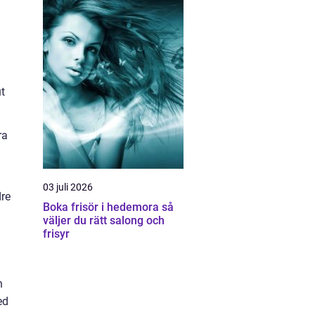
d
ut
ra
03 juli 2026
dre
Boka frisör i hedemora så
väljer du rätt salong och
frisyr
n
ed