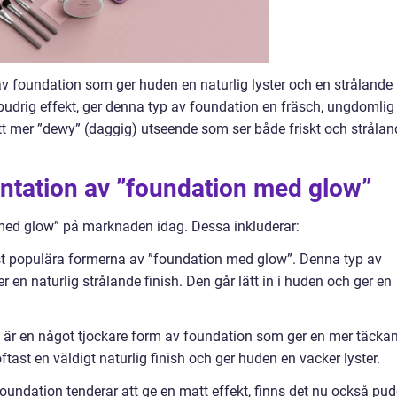
v foundation som ger huden en naturlig lyster och en strålande
ler pudrig effekt, ger denna typ av foundation en fräsch, ungdomlig
e ett mer ”dewy” (daggig) utseende som ser både friskt och stråla
ntation av ”foundation med glow”
 med glow” på marknaden idag. Dessa inkluderar:
st populära formerna av ”foundation med glow”. Denna typ av
er en naturlig strålande finish. Den går lätt in i huden och ger en
är en något tjockare form av foundation som ger en mer täcka
tast en väldigt naturlig finish och ger huden en vacker lyster.
undation tenderar att ge en matt effekt, finns det nu också pud