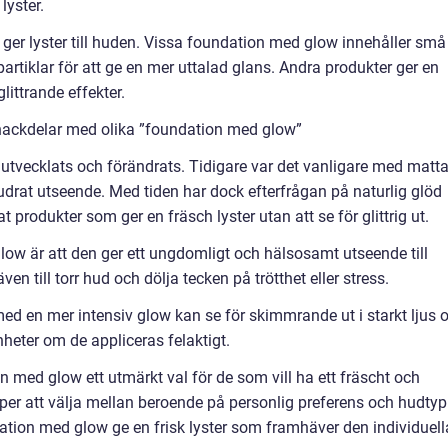
lyster.
 ger lyster till huden. Vissa foundation med glow innehåller små
artiklar för att ge en mer uttalad glans. Andra produkter ger en
littrande effekter.
nackdelar med olika ”foundation med glow”
tvecklats och förändrats. Tidigare var det vanligare med matt
udrat utseende. Med tiden har dock efterfrågan på naturlig glöd
 produkter som ger en fräsch lyster utan att se för glittrig ut.
ow är att den ger ett ungdomligt och hälsosamt utseende till
en till torr hud och dölja tecken på trötthet eller stress.
ed en mer intensiv glow kan se för skimmrande ut i starkt ljus 
heter om de appliceras felaktigt.
med glow ett utmärkt val för de som vill ha ett fräscht och
yper att välja mellan beroende på personlig preferens och hudtyp
ation med glow ge en frisk lyster som framhäver den individuell