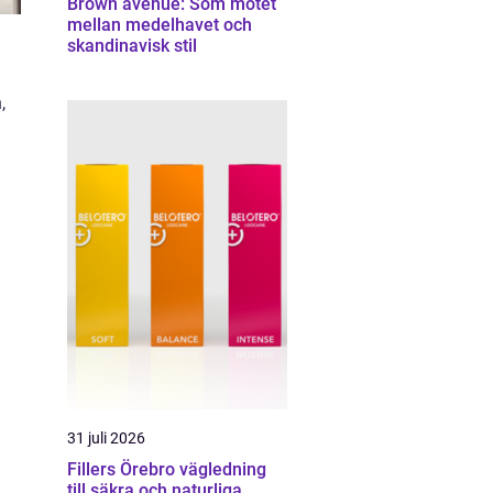
Brown avenue: Som mötet
mellan medelhavet och
skandinavisk stil
,
31 juli 2026
Fillers Örebro vägledning
till säkra och naturliga