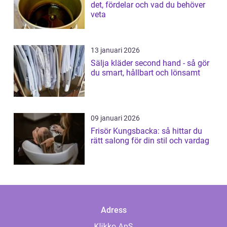
det, fördelar och vad du behöver
veta
13 januari 2026
Sälja kläder second hand - så gör
du smart, hållbart och lönsamt
09 januari 2026
Frisör Kungsbacka: så hittar du
rätt salong för din stil och vardag
Adress