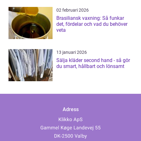
02 februari 2026
Brasiliansk vaxning: Så funkar
det, fördelar och vad du behöver
veta
13 januari 2026
Sälja kläder second hand - så gör
du smart, hållbart och lönsamt
Adress