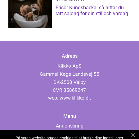
Frisör Kungsbacka: så hittar du
rätt salong för din stil och vardag
Adress
web:
www.klikko.dk
Menu
Annonsering
Om oss
På vores website bruges cookies til at huske dine indstillinger,