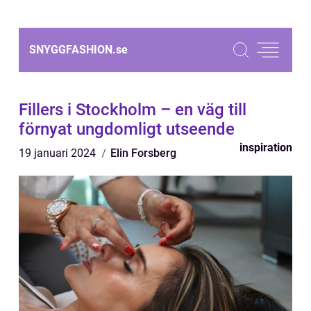
SNYGGFASHION.
se
Fillers i Stockholm – en väg till
förnyat ungdomligt utseende
inspiration
19 januari 2024
Elin Forsberg