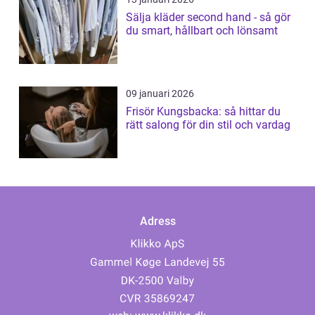
Sälja kläder second hand - så gör
du smart, hållbart och lönsamt
09 januari 2026
Frisör Kungsbacka: så hittar du
rätt salong för din stil och vardag
Adress