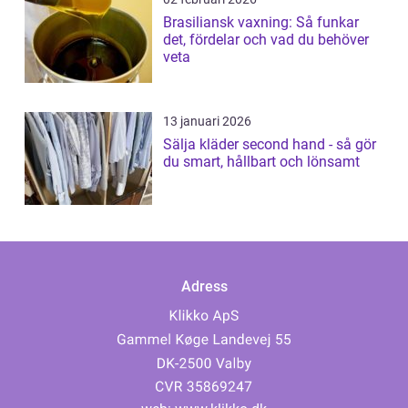
Brasiliansk vaxning: Så funkar
det, fördelar och vad du behöver
veta
13 januari 2026
Sälja kläder second hand - så gör
du smart, hållbart och lönsamt
Adress