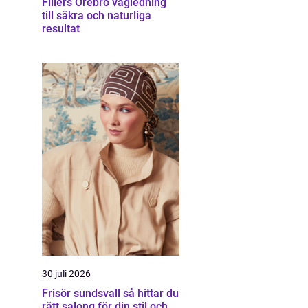
Fillers Örebro vägledning
till säkra och naturliga
resultat
30 juli 2026
Frisör sundsvall så hittar du
rätt salong för din stil och