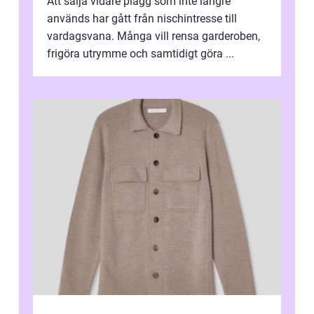
Att sälja vidare plagg som inte längre
används har gått från nischintresse till
vardagsvana. Många vill rensa garderoben,
frigöra utrymme och samtidigt göra ...