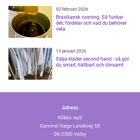
02 februari 2026
Brasiliansk vaxning: Så funkar
det, fördelar och vad du behöver
veta
13 januari 2026
Sälja kläder second hand - så gör
du smart, hållbart och lönsamt
Adress