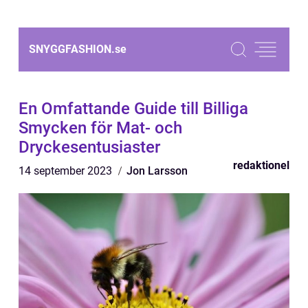
SNYGGFASHION.
se
En Omfattande Guide till Billiga
Smycken för Mat- och
Dryckesentusiaster
redaktionel
14 september 2023
Jon Larsson