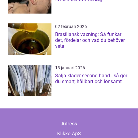
02 februari 2026
Brasiliansk vaxning: Så funkar
det, fördelar och vad du behöver
veta
13 januari 2026
Sälja kläder second hand - så gör
du smart, hållbart och lönsamt
Adress