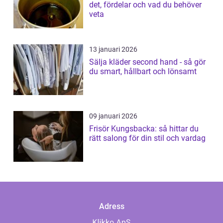
det, fördelar och vad du behöver
veta
13 januari 2026
Sälja kläder second hand - så gör
du smart, hållbart och lönsamt
09 januari 2026
Frisör Kungsbacka: så hittar du
rätt salong för din stil och vardag
Adress