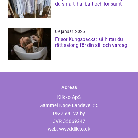
du smart, hållbart och lönsamt
09 januari 2026
Frisör Kungsbacka: så hittar du
rätt salong för din stil och vardag
Adress
web:
www.klikko.dk