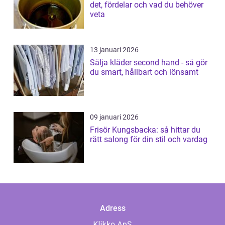
det, fördelar och vad du behöver
veta
13 januari 2026
Sälja kläder second hand - så gör
du smart, hållbart och lönsamt
09 januari 2026
Frisör Kungsbacka: så hittar du
rätt salong för din stil och vardag
Adress