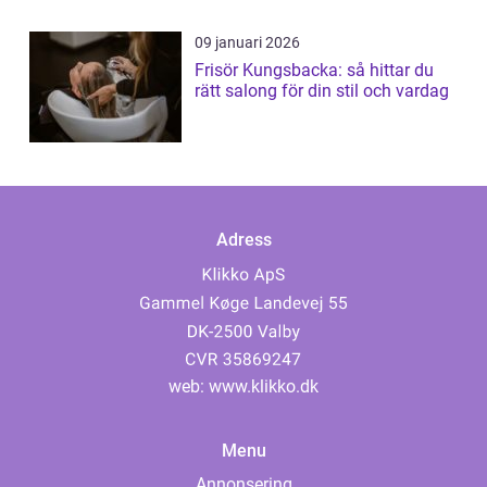
09 januari 2026
Frisör Kungsbacka: så hittar du
rätt salong för din stil och vardag
Adress
web:
www.klikko.dk
Menu
Annonsering