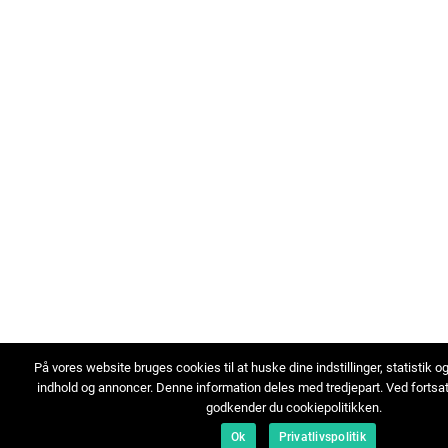
På vores website bruges cookies til at huske dine indstillinger, statistik o
indhold og annoncer. Denne information deles med tredjepart. Ved fortsa
godkender du cookiepolitikken.
Ok
Privatlivspolitik