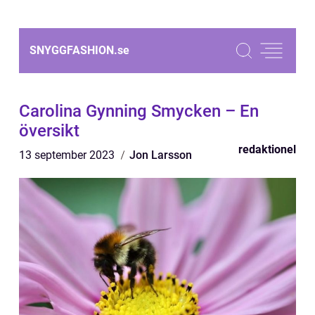
SNYGGFASHION.
se
Carolina Gynning Smycken – En
översikt
redaktionel
13 september 2023
Jon Larsson