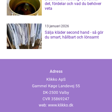
det, fördelar och vad du behöver
veta
13 januari 2026
Sälja kläder second hand - så gör
du smart, hållbart och lönsamt
Adress
web:
www.klikko.dk