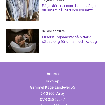
Sälja kläder second hand - så gör
du smart, hållbart och lönsamt
09 januari 2026
Frisör Kungsbacka: så hittar du
rätt salong för din stil och vardag
Adress