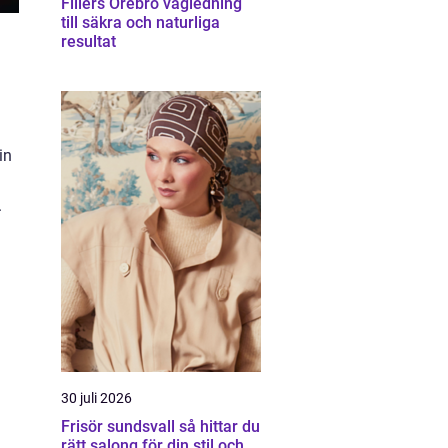
Fillers Örebro vägledning
till säkra och naturliga
resultat
in
.
30 juli 2026
Frisör sundsvall så hittar du
rätt salong för din stil och