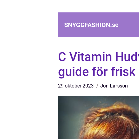
SNYGGFASHION.
se
C Vitamin Hudv
guide för fris
29 oktober 2023
Jon Larsson