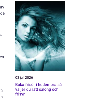
 av
 de
-
den
03 juli 2026
Boka frisör i hedemora så
väljer du rätt salong och
få
frisyr
an