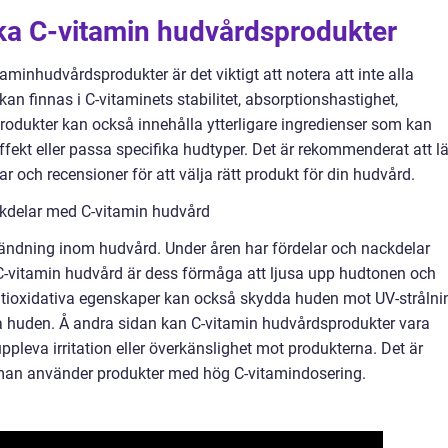
ika C-vitamin hudvårdsprodukter
aminhudvårdsprodukter är det viktigt att notera att inte alla
kan finnas i C-vitaminets stabilitet, absorptionshastighet,
rodukter kan också innehålla ytterligare ingredienser som kan
 effekt eller passa specifika hudtyper. Det är rekommenderat att l
och recensioner för att välja rätt produkt för din hudvård.
ckdelar med C-vitamin hudvård
vändning inom hudvård. Under åren har fördelar och nackdelar
-vitamin hudvård är dess förmåga att ljusa upp hudtonen och
tioxidativa egenskaper kan också skydda huden mot UV-strålni
 huden. Å andra sidan kan C-vitamin hudvårdsprodukter vara
leva irritation eller överkänslighet mot produkterna. Det är
n man använder produkter med hög C-vitamindosering.