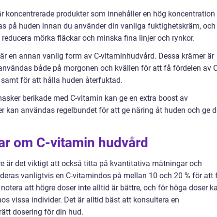
är koncentrerade produkter som innehåller en hög koncentration
as på huden innan du använder din vanliga fuktighetskräm, och
, reducera mörka fläckar och minska fina linjer och rynkor.
 är en annan vanlig form av C-vitaminhudvård. Dessa krämer är
användas både på morgonen och kvällen för att få fördelen av C
samt för att hålla huden återfuktad.
masker berikade med C-vitamin kan ge en extra boost av
er kan användas regelbundet för att ge näring åt huden och ge 
gar om C-vitamin hudvård
e är det viktigt att också titta på kvantitativa mätningar och
deras vanligtvis en C-vitamindos på mellan 10 och 20 % för att 
 notera att högre doser inte alltid är bättre, och för höga doser k
hos vissa individer. Det är alltid bäst att konsultera en
rätt dosering för din hud.