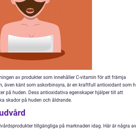
ingen av produkter som innehåller C-vitamin för att främja
, även känt som askorbinsyra, är en kraftfull antioxidant som h
ter på huden. Dess antioxidativa egenskaper hjälper till att
ka skador på huden och åldrande.
hudvård
udvårdsprodukter tillgängliga på marknaden idag. Här är några a