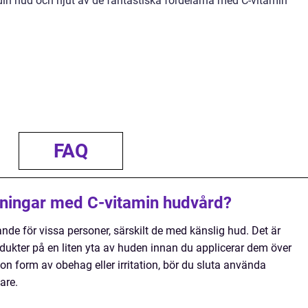
in hud och njut av de fantastiska fördelarna med C-vitamin
FAQ
kningar med C-vitamin hudvård?
ande för vissa personer, särskilt de med känslig hud. Det är
odukter på en liten yta av huden innan du applicerar dem över
n form av obehag eller irritation, bör du sluta använda
are.