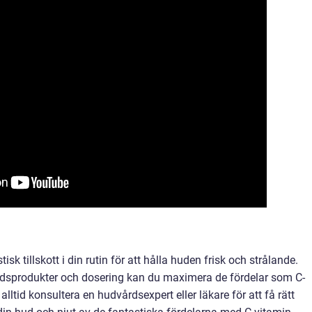
k tillskott i din rutin för att hålla huden frisk och strålande.
rdsprodukter och dosering kan du maximera de fördelar som C-
alltid konsultera en hudvårdsexpert eller läkare för att få rätt