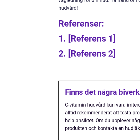
vägledning för din hud. Ta hand om d
hudvård!
Referenser:
1. [Referens 1]
2. [Referens 2]
Finns det några biver
C-vitamin hudvård kan vara irriter
alltid rekommenderat att testa pr
hela ansiktet. Om du upplever någo
produkten och kontakta en hudläk