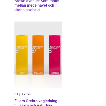
Brown avenue: Som mötet
mellan medelhavet och
skandinavisk stil
31 juli 2026
Fillers Örebro vägledning
till säkra och naturliga