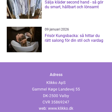
Sälja kläder second hand - så gör
du smart, hållbart och lönsamt
09 januari 2026
Frisör Kungsbacka: så hittar du
rätt salong för din stil och vardag
Adress
web:
www.klikko.dk