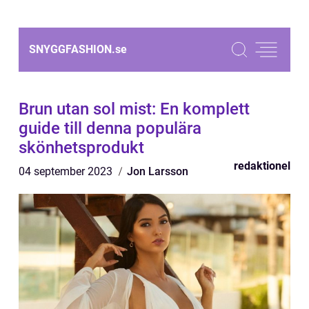
SNYGGFASHION.
se
Brun utan sol mist: En komplett
guide till denna populära
skönhetsprodukt
redaktionel
04 september 2023
Jon Larsson