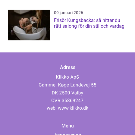
09 januari 2026
Frisör Kungsbacka: så hittar du
rätt salong för din stil och vardag
Adress
web:
www.klikko.dk
Menu