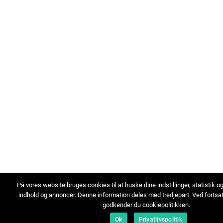
På vores website bruges cookies til at huske dine indstillinger, statistik o
indhold og annoncer. Denne information deles med tredjepart. Ved fortsa
godkender du cookiepolitikken.
Ok
Privatlivspolitik