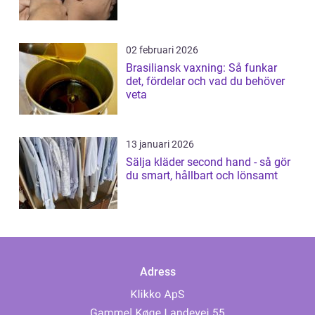
02 februari 2026
Brasiliansk vaxning: Så funkar
det, fördelar och vad du behöver
veta
13 januari 2026
Sälja kläder second hand - så gör
du smart, hållbart och lönsamt
Adress