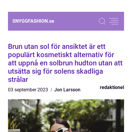
SNYGGFASHION.
se
Brun utan sol för ansiktet är ett
populärt kosmetiskt alternativ för
att uppnå en solbrun hudton utan att
utsätta sig för solens skadliga
strålar
redaktionel
03 september 2023
Jon Larsson