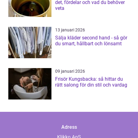
det, fördelar och vad du behöver
veta
13 januari 2026
Sälja kläder second hand - så gör
du smart, hållbart och lönsamt
09 januari 2026
Frisör Kungsbacka: så hittar du
rätt salong för din stil och vardag
Adress