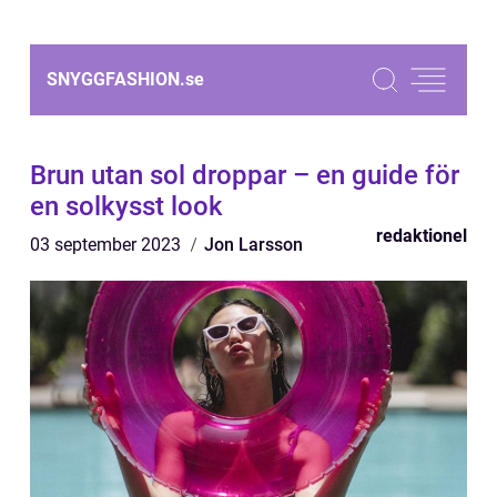
SNYGGFASHION.
se
Brun utan sol droppar – en guide för
en solkysst look
redaktionel
03 september 2023
Jon Larsson