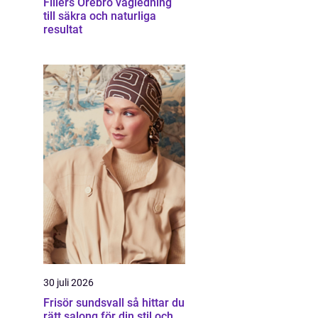
Fillers Örebro vägledning
till säkra och naturliga
resultat
30 juli 2026
Frisör sundsvall så hittar du
rätt salong för din stil och