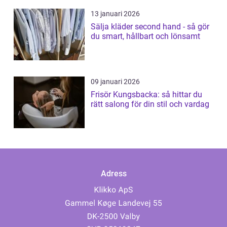
13 januari 2026
Sälja kläder second hand - så gör
du smart, hållbart och lönsamt
09 januari 2026
Frisör Kungsbacka: så hittar du
rätt salong för din stil och vardag
Adress