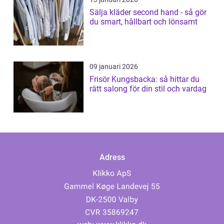
Sälja kläder second hand - så gör
du smart, hållbart och lönsamt
09 januari 2026
Frisör Kungsbacka: så hittar du
rätt salong för din stil och vardag
Adress