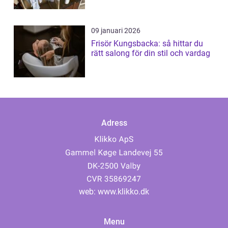
09 januari 2026
Frisör Kungsbacka: så hittar du
rätt salong för din stil och vardag
Adress
web:
www.klikko.dk
Menu