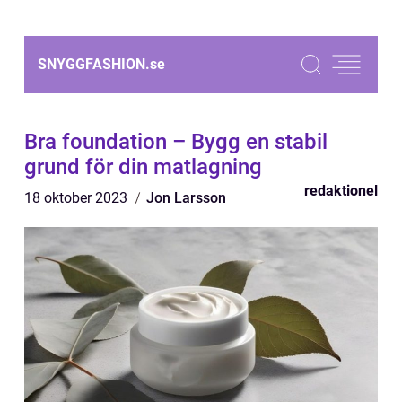
SNYGGFASHION.
se
Bra foundation – Bygg en stabil
grund för din matlagning
redaktionel
18 oktober 2023
Jon Larsson