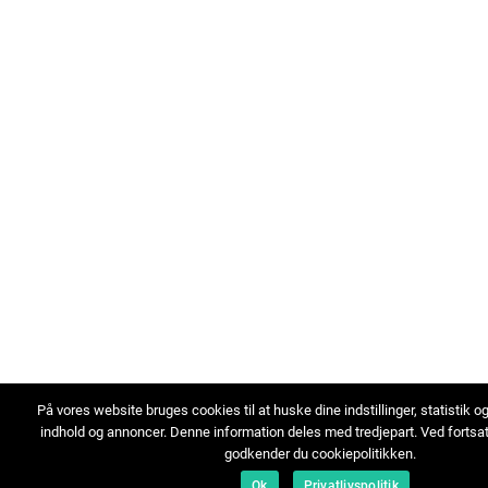
På vores website bruges cookies til at huske dine indstillinger, statistik o
indhold og annoncer. Denne information deles med tredjepart. Ved fortsa
godkender du cookiepolitikken.
Ok
Privatlivspolitik