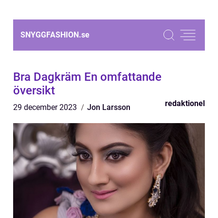
SNYGGFASHION.
se
Bra Dagkräm En omfattande
översikt
redaktionel
29 december 2023
Jon Larsson