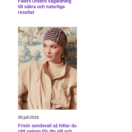
Fillers Örebro vägledning
till säkra och naturliga
resultat
30 juli 2026
Frisör sundsvall så hittar du
rätt salong för din stil och