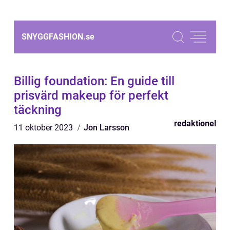
SNYGGFASHION.
se
Billig foundation: En guide till
prisvärd makeup för perfekt
täckning
redaktionel
11 oktober 2023
Jon Larsson