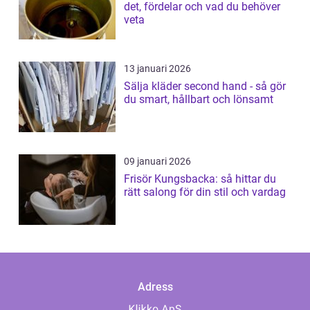
det, fördelar och vad du behöver
veta
13 januari 2026
Sälja kläder second hand - så gör
du smart, hållbart och lönsamt
09 januari 2026
Frisör Kungsbacka: så hittar du
rätt salong för din stil och vardag
Adress