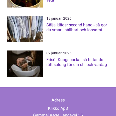
veta
13 januari 2026
Sälja kläder second hand - så gör
du smart, hållbart och lönsamt
09 januari 2026
Frisör Kungsbacka: så hittar du
rätt salong för din stil och vardag
Adress