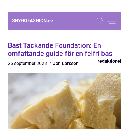
SNYGGFASHION.
se
Bäst Täckande Foundation: En
omfattande guide för en felfri bas
redaktionel
25 september 2023
Jon Larsson