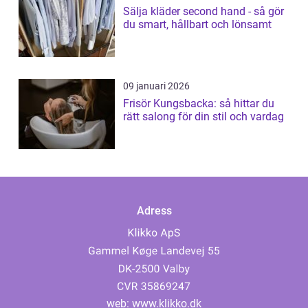
Sälja kläder second hand - så gör
du smart, hållbart och lönsamt
09 januari 2026
Frisör Kungsbacka: så hittar du
rätt salong för din stil och vardag
Adress
web:
www.klikko.dk