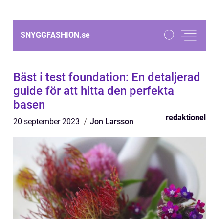
SNYGGFASHION.
se
Bäst i test foundation: En detaljerad
guide för att hitta den perfekta
basen
redaktionel
20 september 2023
Jon Larsson