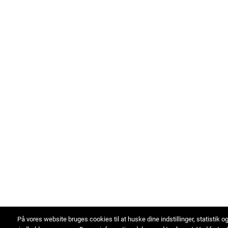
På vores website bruges cookies til at huske dine indstillinger, statistik o