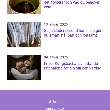
det, fördelar och vad du behöver
veta
13 januari 2026
Sälja kläder second hand - så gör
du smart, hållbart och lönsamt
09 januari 2026
Frisör Kungsbacka: så hittar du
rätt salong för din stil och vardag
Adress