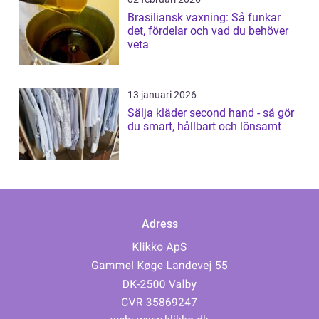
Brasiliansk vaxning: Så funkar
det, fördelar och vad du behöver
veta
13 januari 2026
Sälja kläder second hand - så gör
du smart, hållbart och lönsamt
Adress