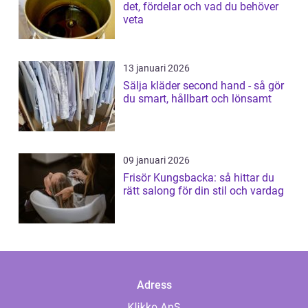
det, fördelar och vad du behöver
veta
13 januari 2026
Sälja kläder second hand - så gör
du smart, hållbart och lönsamt
09 januari 2026
Frisör Kungsbacka: så hittar du
rätt salong för din stil och vardag
Adress