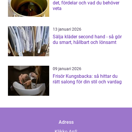
det, fördelar och vad du behöver
veta
13 januari 2026
Sälja kläder second hand - så gör
du smart, hållbart och lönsamt
09 januari 2026
Frisör Kungsbacka: så hittar du
rätt salong för din stil och vardag
Adress