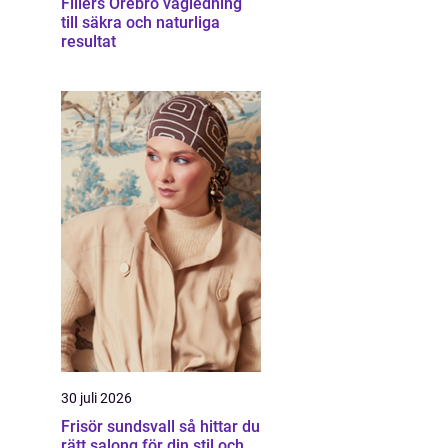
Fillers Örebro vägledning
till säkra och naturliga
resultat
30 juli 2026
Frisör sundsvall så hittar du
rätt salong för din stil och