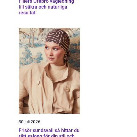
Fillers Örebro vägledning
till säkra och naturliga
resultat
30 juli 2026
Frisör sundsvall så hittar du
rätt salong för din stil och