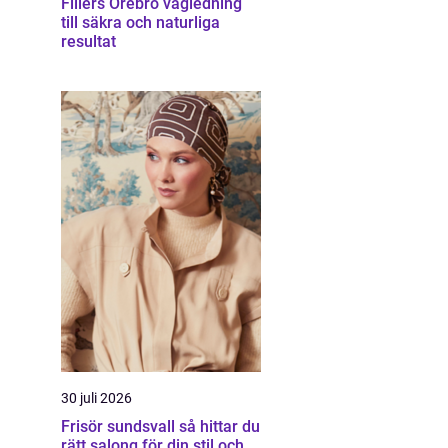
Fillers Örebro vägledning
till säkra och naturliga
resultat
30 juli 2026
Frisör sundsvall så hittar du
rätt salong för din stil och