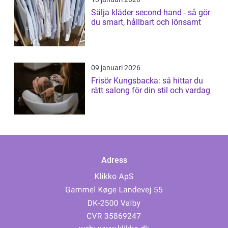
Sälja kläder second hand - så gör
du smart, hållbart och lönsamt
09 januari 2026
Frisör Kungsbacka: så hittar du
rätt salong för din stil och vardag
Adress