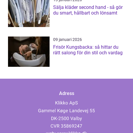
Sälja kläder second hand - så gör
du smart, hållbart och lönsamt
09 januari 2026
Frisör Kungsbacka: så hittar du
rätt salong för din stil och vardag
Adress