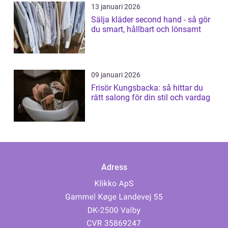
13 januari 2026
Sälja kläder second hand - så gör
du smart, hållbart och lönsamt
09 januari 2026
Frisör Kungsbacka: så hittar du
rätt salong för din stil och vardag
Adress