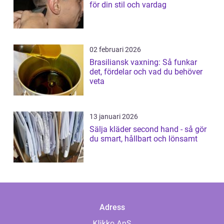
för din stil och vardag
02 februari 2026
Brasiliansk vaxning: Så funkar
det, fördelar och vad du behöver
veta
13 januari 2026
Sälja kläder second hand - så gör
du smart, hållbart och lönsamt
Adress