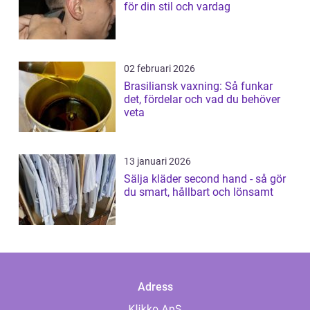
för din stil och vardag
02 februari 2026
Brasiliansk vaxning: Så funkar
det, fördelar och vad du behöver
veta
13 januari 2026
Sälja kläder second hand - så gör
du smart, hållbart och lönsamt
Adress