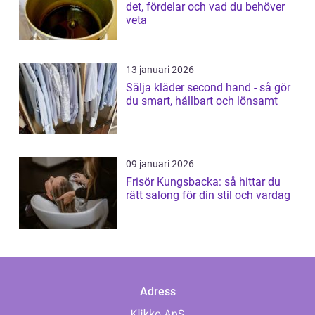
det, fördelar och vad du behöver
veta
13 januari 2026
Sälja kläder second hand - så gör
du smart, hållbart och lönsamt
09 januari 2026
Frisör Kungsbacka: så hittar du
rätt salong för din stil och vardag
Adress